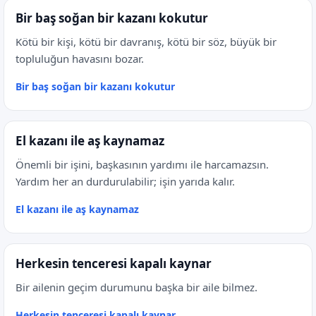
Bir baş soğan bir kazanı kokutur
Kötü bir kişi, kötü bir davranış, kötü bir söz, büyük bir
topluluğun havasını bozar.
Bir baş soğan bir kazanı kokutur
El kazanı ile aş kaynamaz
Önemli bir işini, başkasının yardımı ile harcamazsın.
Yardım her an durdurulabilir; işin yarıda kalır.
El kazanı ile aş kaynamaz
Herkesin tenceresi kapalı kaynar
Bir ailenin geçim durumunu başka bir aile bilmez.
Herkesin tenceresi kapalı kaynar