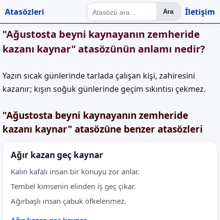
Atasözleri
İletişim
Ara
"Ağustosta beyni kaynayanın zemheride
kazanı kaynar" atasözünün anlamı nedir?
Yazın sıcak günlerinde tarlada çalışan kişi, zahiresini
kazanır; kışın soğuk günlerinde geçim sıkıntısı çekmez.
"Ağustosta beyni kaynayanın zemheride
kazanı kaynar" atasözüne benzer atasözleri
Ağır kazan geç kaynar
Kalın kafalı insan bir konuyu zor anlar.
Tembel kimsenin elinden iş geç çıkar.
Ağırbaşlı insan çabuk öfkelenmez.