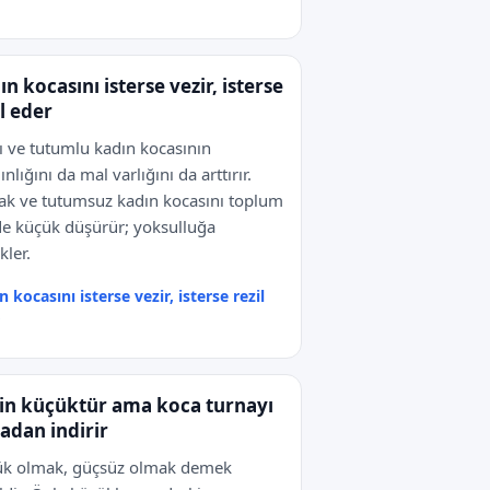
ın kocasını isterse vezir, isterse
il eder
lı ve tutumlu kadın kocasının
ınlığını da mal varlığını da arttırır.
k ve tutumsuz kadın kocasını toplum
de küçük düşürür; yoksulluğa
kler.
n kocasını isterse vezir, isterse rezil
in küçüktür ama koca turnayı
adan indirir
ük olmak, güçsüz olmak demek