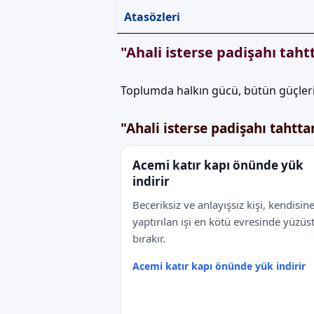
Atasözleri
"Ahali isterse padişahı tah
Toplumda halkın gücü, bütün güçleri
"Ahali isterse padişahı tahtta
Acemi katır kapı önünde yük
indirir
Beceriksiz ve anlayışsız kişi, kendisin
yaptırılan işi en kötü evresinde yüzüs
bırakır.
Acemi katır kapı önünde yük indirir