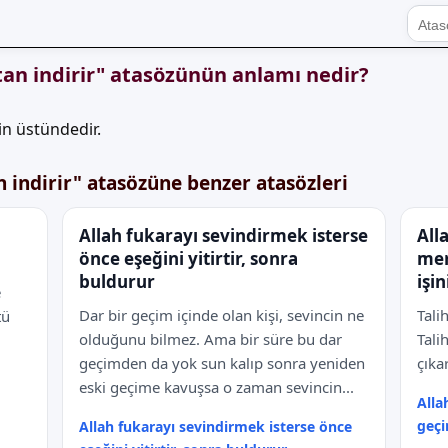
ttan indirir" atasözünün anlamı nedir?
n üstündedir.
n indirir" atasözüne benzer atasözleri
Allah fukarayı sevindirmek isterse
Alla
önce eşeğini yitirtir, sonra
mer
buldurur
işini
e
Dar bir geçim içinde olan kişi, sevincin ne
Talih
tü
olduğunu bilmez. Ama bir süre bu dar
Tali
geçimden da yok sun kalıp sonra yeniden
çıkar
eski geçime kavuşsa o zaman sevincin...
Alla
geçir
Allah fukarayı sevindirmek isterse önce