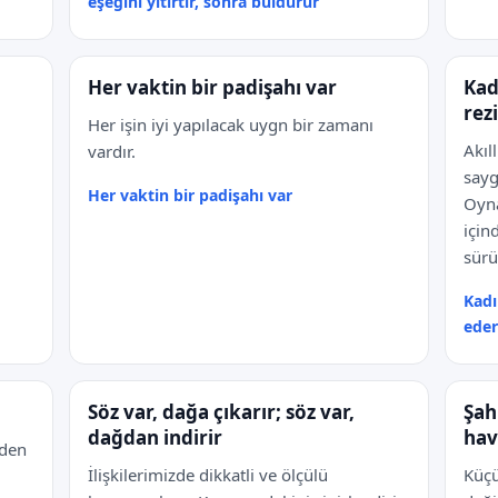
eşeğini yitirtir, sonra buldurur
Her vaktin bir padişahı var
Kad
rez
Her işin iyi yapılacak uygn bir zamanı
Akıl
vardır.
sayg
Her vaktin bir padişahı var
Oyna
için
sürü
Kadı
eder
Söz var, dağa çıkarır; söz var,
Şah
dağdan indirir
hav
eden
İlişkilerimizde dikkatli ve ölçülü
Küç