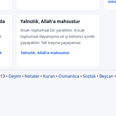
ısma
 da
Yalnızlık, Allah'a mahsustur
İnsan toplumsal bir yaratıktır. Ancak
e
toplumsal dayanışma ve iş bölümü içinde
yaşayabilir. Tek başına yaşayamaz.
e
Yalnızlık, Allah'a mahsustur
13 •
Deyim
•
Notalar
•
Kuran
•
Osmanlıca
•
Sözlük
•
Beycan