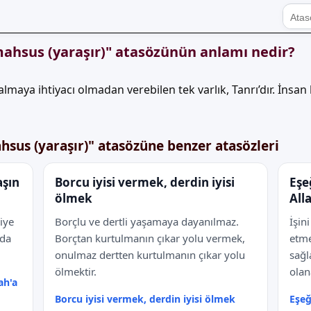
ahsus (yaraşır)" atasözünün anlamı nedir?
lmaya ihtiyacı olmadan verebilen tek varlık, Tanrı’dır. İns
sus (yaraşır)" atasözüne benzer atasözleri
aşın
Borcu iyisi vermek, derdin iyisi
Eşe
ölmek
All
iye
Borçlu ve dertli yaşamaya dayanılmaz.
İşin
 da
Borçtan kurtulmanın çıkar yolu vermek,
etme
onulmaz dertten kurtulmanın çıkar yolu
sağl
ölmektir.
olan
ah'a
Borcu iyisi vermek, derdin iyisi ölmek
Eşeğ