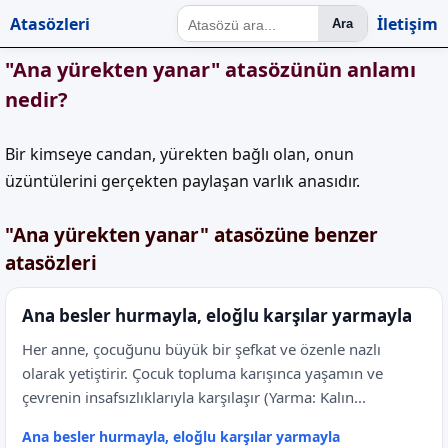
Atasözleri
İletişim
Ara
"Ana yürekten yanar" atasözünün anlamı
nedir?
Bir kimseye candan, yürekten bağlı olan, onun
üzüntülerini gerçekten paylaşan varlık anasıdır.
"Ana yürekten yanar" atasözüne benzer
atasözleri
Ana besler hurmayla, eloğlu karşılar yarmayla
Her anne, çocuğunu büyük bir şefkat ve özenle nazlı
olarak yetiştirir. Çocuk topluma karışınca yaşamın ve
çevrenin insafsızlıklarıyla karşılaşır (Yarma: Kalın...
Ana besler hurmayla, eloğlu karşılar yarmayla