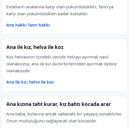
Evlatların analarına karşı olan yükümlülükleri, Tanrı’ya
karşı olan yükümlülükleri kadar kutsaldır.
Ana hakkı Tanrı hakkı
Ana ile kız, helva ile koz
Koz helvasının içindeki cevizle helvayı ayırmak nasıl
olanaksızsa, ana ile kız da birbirlerinden ayırmak öylece
olanaksızdır.
Ana ile kız, helva ile koz
Ana kızına taht kurar, kız bahtı kocada arar
Ana baba, kızlarına ancak saltanatlı bir yaşayış sunabilirler.
Onun mutluluğunu sağlayacak olan kocasıdır.