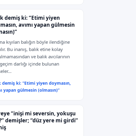
ık demiş ki: “Etimi yiyen
masın, avımı yapan gülmesin
masın)”
na kıyılan balığın böyle ilendiğine
ılır. Bu inanış, balık etine kolay
lmamasından ve balık avcılarının
geçim darlığı içinde bulunan
eler...
k demiş ki: “Etimi yiyen doymasın,
ı yapan gülmesin (olmasın)”
eye “inişi mi seversin, yokuşu
” demişler; “düz yere mi girdi”
iş