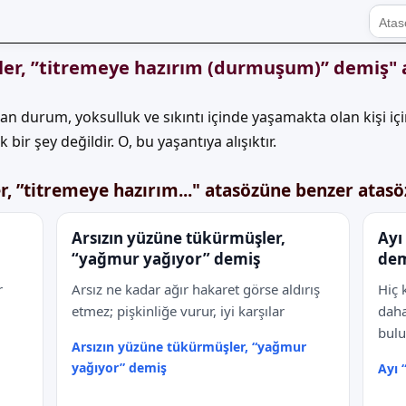
ler, ”titremeye hazırım (durmuşum)” demiş"
olan durum, yoksulluk ve sıkıntı içinde yaşamakta olan kişi içi
bir şey değildir. O, bu yaşantıya alışıktır.
, ”titremeye hazırım..." atasözüne benzer atasö
Arsızın yüzüne tükürmüşler,
Ayı
“yağmur yağıyor” demiş
dem
r
Arsız ne kadar ağır hakaret görse aldırış
Hiç 
etmez; pişkinliğe vurur, iyi karşılar
daha
bulu
Arsızın yüzüne tükürmüşler, “yağmur
yağıyor” demiş
Ayı 