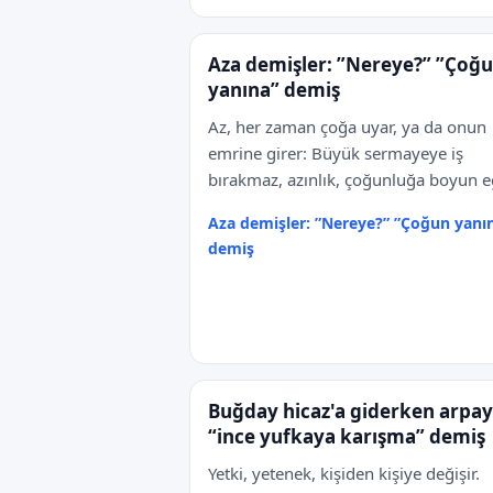
Aza demişler: ”Nereye?” ”Çoğ
yanına” demiş
Az, her zaman çoğa uyar, ya da onun
emrine girer: Büyük sermayeye iş
bırakmaz, azınlık, çoğunluğa boyun e
Aza demişler: ”Nereye?” ”Çoğun yanı
demiş
Buğday hicaz'a giderken arpa
“ince yufkaya karışma” demiş
Yetki, yetenek, kişiden kişiye değişir.