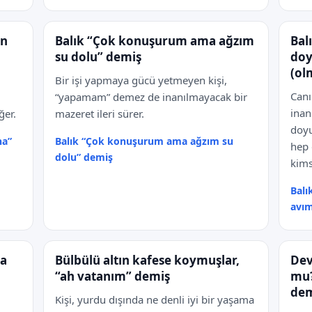
un
Balık “Çok konuşurum ama ağzım
Bal
su dolu” demiş
doy
(ol
Bir işi yapmaya gücü yetmeyen kişi,
Canı
“yapamam” demez de inanılmayacak bir
inan
ğer.
mazeret ileri sürer.
doyu
na”
Balık “Çok konuşurum ama ağzım su
hep 
dolu” demiş
kims
Balı
avım
ya
Bülbülü altın kafese koymuşlar,
Dev
“ah vatanım” demiş
mu?
dem
Kişi, yurdu dışında ne denli iyi bir yaşama