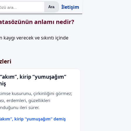
İletişim
Ara
 atasözünün anlamı nedir?
n kaygı verecek ve sıkıntı içinde
zleri
 “akım”, kirip “yumuşağım”
iş
kimse kusurunu, çirkinliğini görmez;
sı, erdemleri, güzellikleri
nduğunu ileri sürer.
“akım”, kirip “yumuşağım” demiş