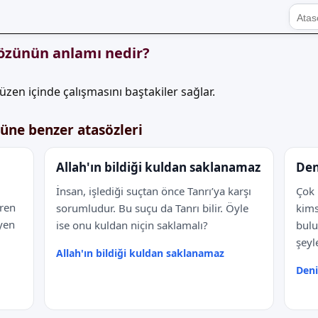
sözünün anlamı nedir?
 düzen içinde çalışmasını baştakiler sağlar.
züne benzer atasözleri
Allah'ın bildiği kuldan saklanamaz
Den
İnsan, işlediği suçtan önce Tanrı’ya karşı
Çok 
ren
sorumludur. Bu suçu da Tanrı bilir. Öyle
kims
yen
ise onu kuldan niçin saklamalı?
bulu
şeyl
Allah'ın bildiği kuldan saklanamaz
Deni