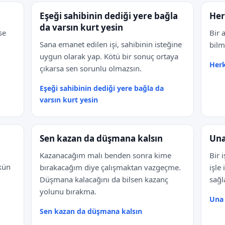
Eşeği sahibinin dediği yere bağla
Her
da varsın kurt yesin
se
Bir 
Sana emanet edilen işi, sahibinin isteğine
bilm
uygun olarak yap. Kötü bir sonuç ortaya
Herk
çıkarsa sen sorunlu olmazsın.
Eşeği sahibinin dediği yere bağla da
varsın kurt yesin
Sen kazan da düşmana kalsın
Una
Kazanacağım malı benden sonra kime
Bir 
kün
bırakacağım diye çalışmaktan vazgeçme.
işle
Düşmana kalacağını da bilsen kazanç
sağl
yolunu bırakma.
Una 
Sen kazan da düşmana kalsın