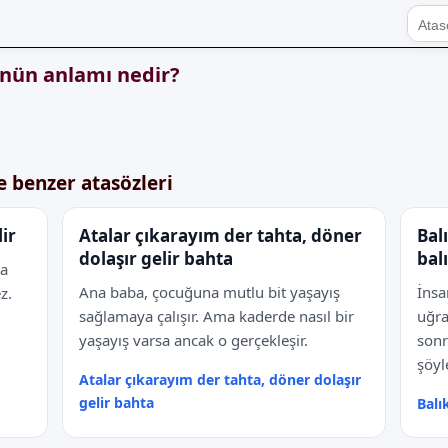
ünün anlamı nedir?
e benzer atasözleri
ir
Atalar çıkarayım der tahta, döner
Bal
dolaşır gelir bahta
bal
ha
Ana baba, çocuğuna mutlu bit yaşayış
İnsa
z.
sağlamaya çalışır. Ama kaderde nasıl bir
uğra
yaşayış varsa ancak o gerçekleşir.
son
şöyl
Atalar çıkarayım der tahta, döner dolaşır
gelir bahta
Balı