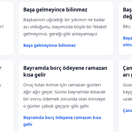
Başa gelmeyince bilinmez
Baş
değ
Başkasının uğradığı bir yıkımın ne kadar
Bkz.
r?
acı olduğunu, başımızda böyle bir felaket
gelmeyince, gereği gibi anlayamayız
Başa
olm
Başa gelmeyince bilinmez
r
Bayramda borç ödeyene ramazan
Çan
kısa gelir
arı 
Oruç tutan kimse için ramazan günleri
Güze
ı
ağır ağır geçer. Süresi bayramda dolacak
kayg
bir vorcu ödemek zorunda olan kimseye
uzak
o günler çabuk geçiyor gibi gelir.
Çana
Bayramda borç ödeyene ramazan kısa
gelir