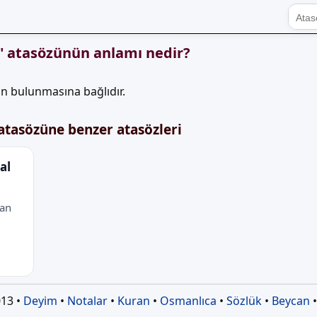
l" atasözünün anlamı nedir?
rın bulunmasına bağlıdır.
 atasözüne benzer atasözleri
al
tan
13 •
Deyim
•
Notalar
•
Kuran
•
Osmanlıca
•
Sözlük
•
Beycan