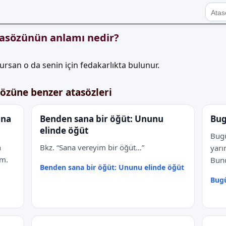
tasözünün anlamı nedir?
ursan o da senin için fedakarlıkta bulunur.
özüne benzer atasözleri
ana
Benden sana bir öğüt: Ununu
Bug
elinde öğüt
Bugü
n
Bkz. “Sana vereyim bir öğüt…”
yarı
im.
Bund
Benden sana bir öğüt: Ununu elinde öğüt
Bugü