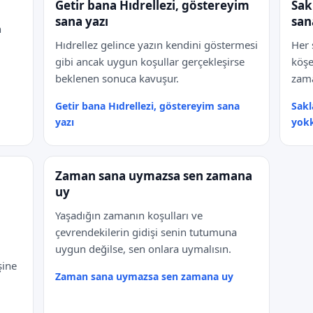
Getir bana Hıdrellezi, göstereyim
Sak
sana yazı
san
n
Hıdrellez gelince yazın kendini göstermesi
Her 
gibi ancak uygun koşullar gerçekleşirse
köşe
beklenen sonuca kavuşur.
zama
Getir bana Hıdrellezi, göstereyim sana
Sakl
yazı
yok
Zaman sana uymazsa sen zamana
uy
Yaşadığın zamanın koşulları ve
çevrendekilerin gidişi senin tutumuna
uygun değilse, sen onlara uymalısın.
şine
Zaman sana uymazsa sen zamana uy