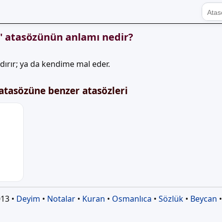
sı" atasözünün anlamı nedir?
ldırır; ya da kendime mal eder.
" atasözüne benzer atasözleri
13 •
Deyim
•
Notalar
•
Kuran
•
Osmanlıca
•
Sözlük
•
Beycan