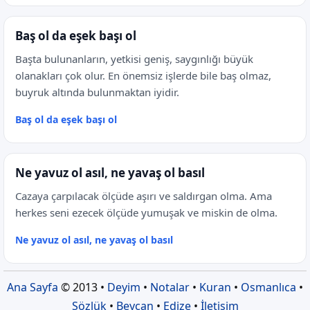
Baş ol da eşek başı ol
Başta bulunanların, yetkisi geniş, saygınlığı büyük
olanakları çok olur. En önemsiz işlerde bile baş olmaz,
buyruk altında bulunmaktan iyidir.
Baş ol da eşek başı ol
Ne yavuz ol asıl, ne yavaş ol basıl
Cazaya çarpılacak ölçüde aşırı ve saldırgan olma. Ama
herkes seni ezecek ölçüde yumuşak ve miskin de olma.
Ne yavuz ol asıl, ne yavaş ol basıl
Ana Sayfa
© 2013 •
Deyim
•
Notalar
•
Kuran
•
Osmanlıca
•
Sözlük
•
Beycan
•
Edize
•
İletişim