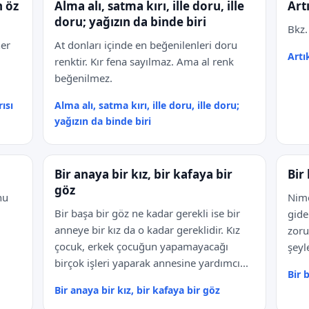
n öz
Alma alı, satma kırı, ille doru, ille
Art
doru; yağızın da binde biri
Bkz.
her
At donları içinde en beğenilenleri doru
Artı
renktir. Kır fena sayılmaz. Ama al renk
beğenilmez.
ısı
Alma alı, satma kırı, ille doru, ille doru;
yağızın da binde biri
Bir anaya bir kız, bir kafaya bir
Bir
göz
nu
Nime
Bir başa bir göz ne kadar gerekli ise bir
gide
anneye bir kız da o kadar gereklidir. Kız
zoru
çocuk, erkek çocuğun yapamayacağı
şeyle
birçok işleri yaparak annesine yardımcı...
Bir 
Bir anaya bir kız, bir kafaya bir göz