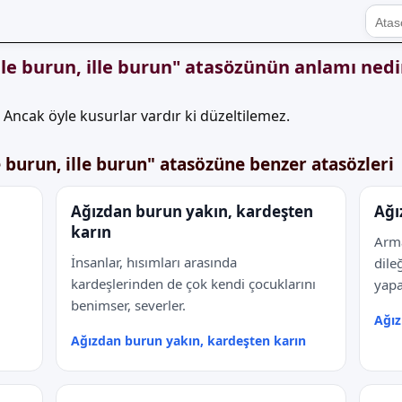
ille burun, ille burun" atasözünün anlamı nedi
. Ancak öyle kusurlar vardır ki düzeltilemez.
le burun, ille burun" atasözüne benzer atasözleri
Ağızdan burun yakın, kardeşten
Ağı
karın
Arma
İnsanlar, hısımları arasında
dile
kardeşlerinden de çok kendi çocuklarını
yapa
benimser, severler.
Ağız
Ağızdan burun yakın, kardeşten karın