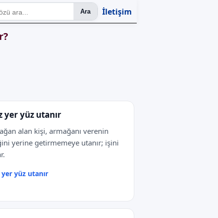
İletişim
Ara
r?
z yer yüz utanır
ğan alan kişi, armağanı verenin
ğini yerine getirmemeye utanır; işini
r.
 yer yüz utanır