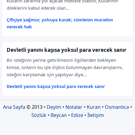
kulların zararına yol açacak nitelikte olabilir. Kullarının
dileklerini kabul edecek olan...
Çiftçiye yağmur, yolcuya kurak; cümlenin muradını
verecek hak
Devletli yanını kaşısa yoksul para verecek sanır
Bir isteğinin yerine getirilmesini ilgililerden bekleyen
kimse, onların bu işle ilişkisi bulunmayan davranışlarını,
isteğini karşılamak için yapılıyor diye...
Devletli yanını kaşısa yoksul para verecek sanır
Ana Sayfa
© 2013 •
Deyim
•
Notalar
•
Kuran
•
Osmanlıca
•
Sözlük
•
Beycan
•
Edize
•
İletişim