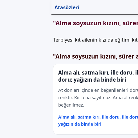
Atasözleri
"Alma soysuzun kızını, süre
Terbiyesi kıt ailenin kızı da eğitimi kı
"Alma soysuzun kızını, sürer 
Alma alı, satma kırı, ille doru, i
doru; yağızın da binde biri
At donları içinde en beğenilenleri dor
renktir. Kır fena sayılmaz. Ama al ren
beğenilmez.
Alma alı, satma kırı, ille doru, ille dor
yağızın da binde biri