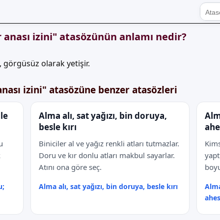
r anası izini" atasözünün anlamı nedir?
t, görgüsüz olarak yetişir.
anası izini" atasözüne benzer atasözleri
lle
Alma alı, sat yağızı, bin doruya,
Alm
besle kırı
ahe
u
Biniciler al ve yağız renkli atları tutmazlar.
Kims
k
Doru ve kır donlu atları makbul sayarlar.
yapt
Atını ona göre seç.
boyu
u;
Alma alı, sat yağızı, bin doruya, besle kırı
Alma
ahes