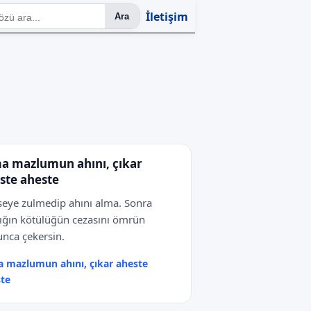
İletişim
Ara
a mazlumun ahını, çıkar
ste aheste
eye zulmedip ahını alma. Sonra
ığın kötülüğün cezasını ömrün
nca çekersin.
 mazlumun ahını, çıkar aheste
te