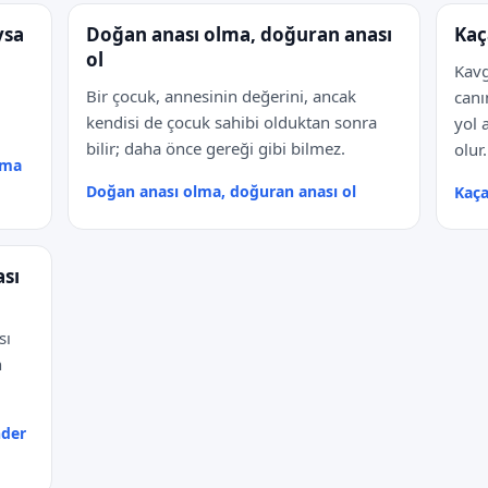
ysa
Doğan anası olma, doğuran anası
Kaç
ol
Kavg
Bir çocuk, annesinin değerini, ancak
canı
kendisi de çocuk sahibi olduktan sonra
yol 
bilir; daha önce gereği gibi bilmez.
olur.
tma
Doğan anası olma, doğuran anası ol
Kaça
ası
sı
n
nder