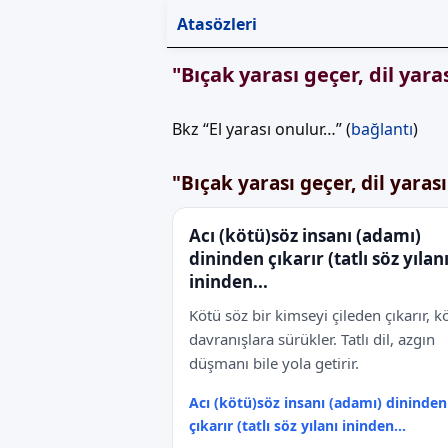
Atasözleri
"Bıçak yarası geçer, dil ya
Bkz “El yarası onulur…” (
bağlantı
)
"Bıçak yarası geçer, dil yara
Acı (kötü)söz insanı (adamı)
dininden çıkarır (tatlı söz yılan
ininden...
Kötü söz bir kimseyi çileden çıkarır, k
davranışlara sürükler. Tatlı dil, azgın
düşmanı bile yola getirir.
Acı (kötü)söz insanı (adamı) dininden
çıkarır (tatlı söz yılanı ininden...