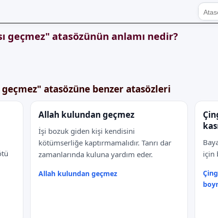
rası geçmez" atasözünün anlamı nedir?
sı geçmez" atasözüne benzer atasözleri
Allah kulundan geçmez
Çin
ı
kas
İşi bozuk giden kişi kendisini
Baya
kötümserliğe kaptırmamalıdır. Tanrı dar
ötü
için
zamanlarında kuluna yardım eder.
Çing
Allah kulundan geçmez
boy