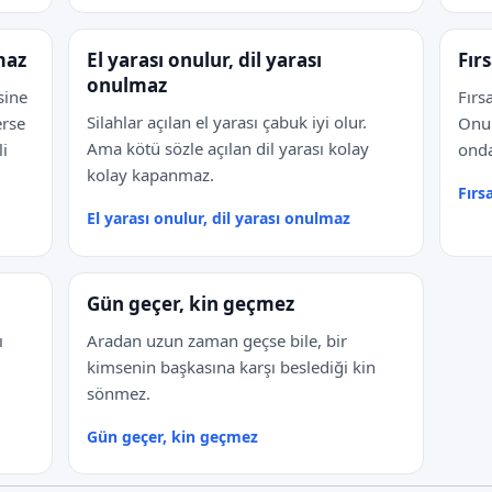
maz
El yarası onulur, dil yarası
Fır
onulmaz
sine
Fırs
Silahlar açılan el yarası çabuk iyi olur.
erse
Onun
Ama kötü sözle açılan dil yarası kolay
li
onda
kolay kapanmaz.
Fırs
El yarası onulur, dil yarası onulmaz
Gün geçer, kin geçmez
ı
Aradan uzun zaman geçse bile, bir
kimsenin başkasına karşı beslediği kin
sönmez.
Gün geçer, kin geçmez