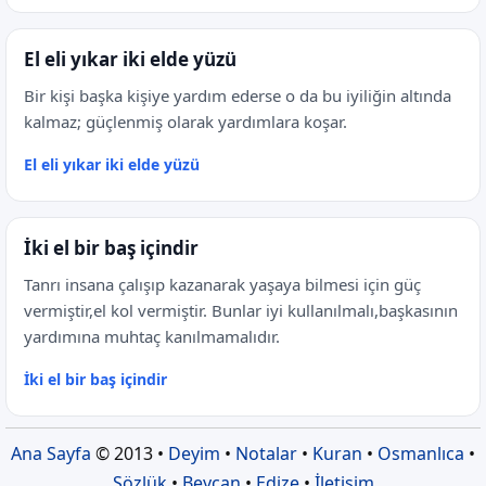
El eli yıkar iki elde yüzü
Bir kişi başka kişiye yardım ederse o da bu iyiliğin altında
kalmaz; güçlenmiş olarak yardımlara koşar.
El eli yıkar iki elde yüzü
İki el bir baş içindir
Tanrı insana çalışıp kazanarak yaşaya bilmesi için güç
vermiştir,el kol vermiştir. Bunlar iyi kullanılmalı,başkasının
yardımına muhtaç kanılmamalıdır.
İki el bir baş içindir
Ana Sayfa
© 2013 •
Deyim
•
Notalar
•
Kuran
•
Osmanlıca
•
Sözlük
•
Beycan
•
Edize
•
İletişim