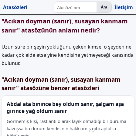
Atasözleri
İletişim
Ara
"Acıkan doyman (sanır), susayan kanmam
sanır" atasözünün anlamı nedir?
Uzun süre bir şeyin yokluğunu çeken kimse, o şeyden ne
kadar çok elde etse yine kendisine yetmeyeceği kanısında
bulunur.
"Acıkan doyman (sanır), susayan kanmam
sanır" atasözüne benzer atasözleri
Abdal ata binince bey oldum sanır, şalgam aşa
girince yağ oldum sanır
Görmemiş kişi, rastlantı olarak layık olmadığı bir duruma
kavuşsa bu durum kendisinin hakkı imiş gibi aptalca
böbürlenir.