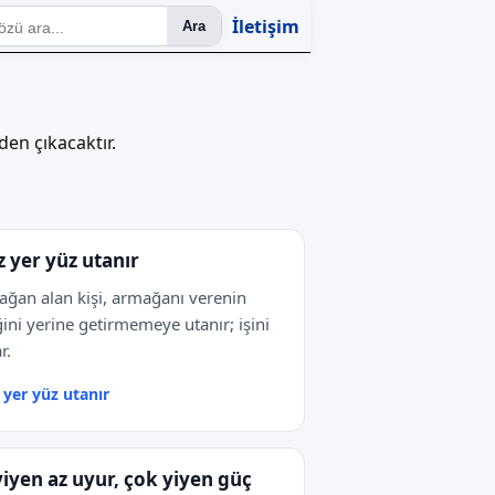
İletişim
Ara
en çıkacaktır.
z yer yüz utanır
ğan alan kişi, armağanı verenin
ğini yerine getirmemeye utanır; işini
r.
 yer yüz utanır
yiyen az uyur, çok yiyen güç