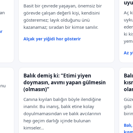
uyu
Basit bir çevrede yaşayan, önemsiz bir
yan
Aç k
görevde çalışan değerli kişi, kendisini
uyku
gösteremez; layık olduğunu ünü
edem
kazanamaz; sıradan bir kimse sanılır.
ar
ki k
Alçak yer yiğidi hor gösterir
yeme
Az y
Balık demiş ki: “Etimi yiyen
Bal
doymasın, avımı yapan gülmesin
kıs
Onu
(olmasın)”
ola
Canına kıyılan balığın böyle ilendiğine
Güze
inanılır. Bu inanış, balık etine kolay
gibi
doyulmamasından ve balık avcılarının
biri
hep geçim darlığı içinde bulunan
Balı
kimseler...
kısm