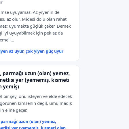
r
imse uyuyamaz. Az yiyenin de
su az olur. Midesi dolu olan rahat
ez; uyumakta güçlük çeker. Demek
işi iyi uyuyabilmek için pek az da
meli...
iyen az uyur, çok yiyen güç uyur
ı, parmağı uzun (olan) yemez,
metlisi yer (yememiş, kısmeti
n yemiş)
l bir şey, onu isteyen ve elde edecek
 görünen kimsenin değil, umulmadık
nin eline geçer.
, parmağı uzun (olan) yemez,
etlisi yer (yememiş, kısmeti olan