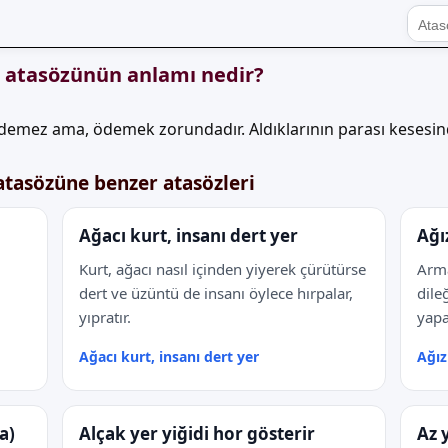
" atasözünün anlamı nedir?
demez ama, ödemek zorundadır. Aldıklarının parası kesesind
atasözüne benzer atasözleri
Ağacı kurt, insanı dert yer
Ağı
Kurt, ağacı nasıl içinden yiyerek çürütürse
Arma
dert ve üzüntü de insanı öylece hırpalar,
dile
yıpratır.
yapa
Ağacı kurt, insanı dert yer
Ağız
a)
Alçak yer yiğidi hor gösterir
Az 