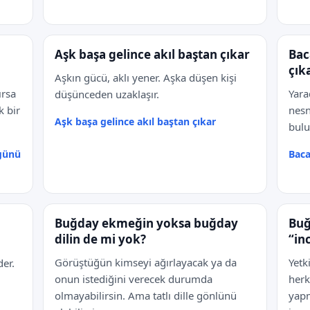
Aşk başa gelince akıl baştan çıkar
Bac
çık
Aşkın gücü, aklı yener. Aşka düşen kişi
ırsa
Yara
düşünceden uzaklaşır.
k bir
nesn
Aşk başa gelince akıl baştan çıkar
bulu
 günü
Baca
Buğday ekmeğin yoksa buğday
Buğ
dilin de mi yok?
“in
Görüştüğün kimseyi ağırlayacak ya da
Yetk
der.
onun istediğini verecek durumda
herk
olmayabilirsin. Ama tatlı dille gönlünü
yapm