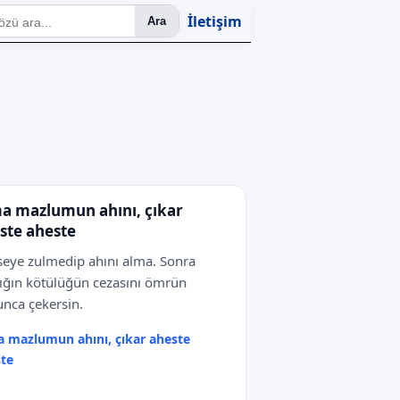
İletişim
Ara
a mazlumun ahını, çıkar
ste aheste
eye zulmedip ahını alma. Sonra
ığın kötülüğün cezasını ömrün
nca çekersin.
 mazlumun ahını, çıkar aheste
te