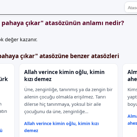
 pahaya çıkar" atasözünün anlamı nedir?
k değer kazanır.
ahaya çıkar" atasözüne benzer atasözleri
Allah verince kimin oğlu, kimin
Alm
kürk
kızı demez
ahe
Üne, zenginliğe, tanınmış ya da zengin bir
Kims
ailenin çocuğu olmakla erişilmez. Tanrı
yapt
n
dilerse hiç tanınmaya, yoksul bir aile
boyu
atın
çocuğunu da üne, zenginliğe...
Alma
ahes
Allah verince kimin oğlu, kimin kızı
lü
demez