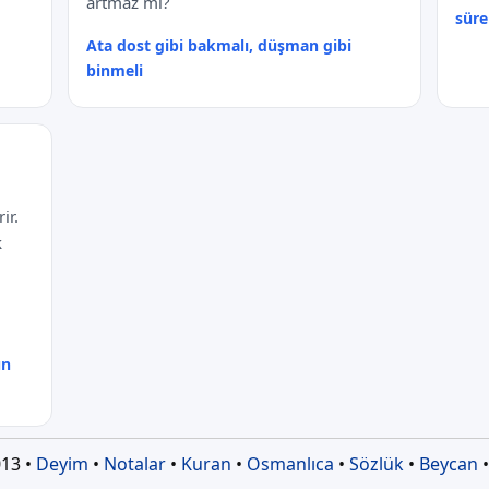
artmaz mı?
süre
Ata dost gibi bakmalı, düşman gibi
binmeli
ir.
k
ün
13 •
Deyim
•
Notalar
•
Kuran
•
Osmanlıca
•
Sözlük
•
Beycan