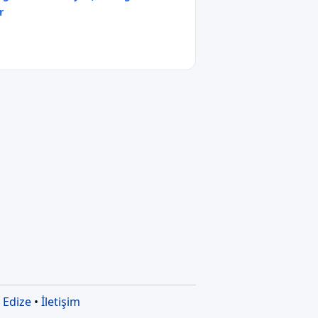
r
•
Edize
•
İletişim