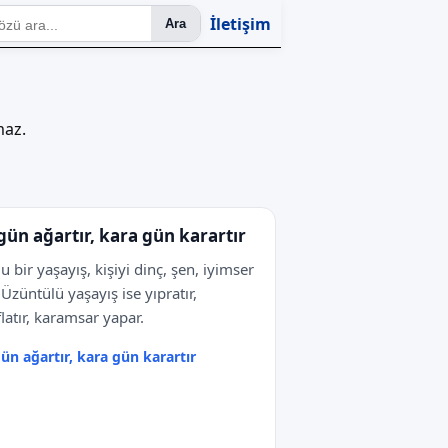
İletişim
Ara
maz.
gün ağartır, kara gün karartır
u bir yaşayış, kişiyi dinç, şen, iyimser
r.Üzüntülü yaşayış ise yıpratır,
flatır, karamsar yapar.
ün ağartır, kara gün karartır