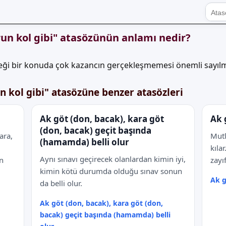
un kol gibi" atasözünün anlamı nedir?
eği bir konuda çok kazancın gerçekleşmemesi önemli sayıl
 kol gibi" atasözüne benzer atasözleri
Ak göt (don, bacak), kara göt
Ak 
(don, bacak) geçit başında
ara,
Mutl
(hamamda) belli olur
kıla
Aynı sınavı geçirecek olanlardan kimin iyi,
n
zayı
kimin kötü durumda olduğu sınav sonun
Ak g
da belli olur.
Ak göt (don, bacak), kara göt (don,
bacak) geçit başında (hamamda) belli