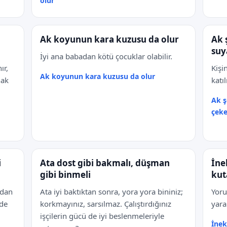
olur
Ak koyunun kara kuzusu da olur
Ak 
suy
İyi ana babadan kötü çocuklar olabilir.
ır,
Kişi
Ak koyunun kara kuzusu da olur
hak
katıl
Ak ş
çeke
i
Ata dost gibi bakmalı, düşman
İne
gibi binmeli
kut
ndan
Ata iyi baktıktan sonra, yora yora bininiz;
Yoru
nde
korkmayınız, sarsılmaz. Çalıştırdığınız
yara
işçilerin gücü de iyi beslenmeleriyle
İnek