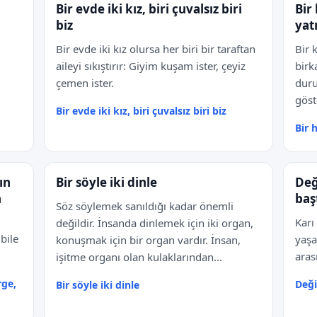
Bir evde iki kız, biri çuvalsız biri
Bir
biz
yat
Bir evde iki kız olursa her biri bir taraftan
Bir 
aileyi sıkıştırır: Giyim kuşam ister, çeyiz
birk
çemen ister.
duru
göst
Bir evde iki kız, biri çuvalsız biri biz
Bir 
ın
Bir söyle iki dinle
Değ
n
baş
Söz söylemek sanıldığı kadar önemli
Karı 
değildir. İnsanda dinlemek için iki organ,
bile
yaşa
konuşmak için bir organ vardır. İnsan,
aras
işitme organı olan kulaklarından...
rge,
Deği
Bir söyle iki dinle