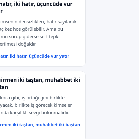
 hatır, iki hatır, üçüncüde vur
ır
kimsenin densizlikleri, hatır sayılarak
aç kez hoş görülebilir. Ama bu
mu sürüp giderse sert tepki
erilmesi doğaldır.
hatır, iki hatır, üçüncüde vur yatır
irmen iki taştan, muhabbet iki
tan
koca gibi, iş ortağı gibi birlikte
yacak, birlikte iş görecek kimseler
ında karşılıklı sevgi bulunmalıdır.
rmen iki taştan, muhabbet iki baştan