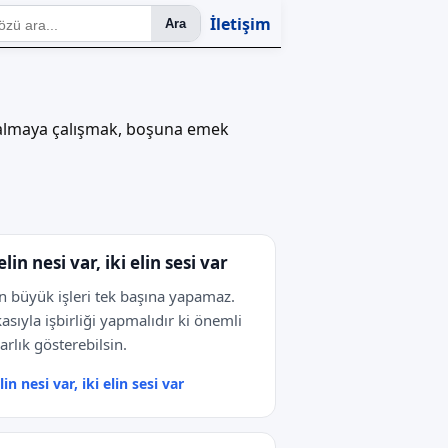
İletişim
Ara
ha almaya çalışmak, boşuna emek
elin nesi var, iki elin sesi var
n büyük işleri tek başına yapamaz.
asıyla işbirliği yapmalıdır ki önemli
varlık gösterebilsin.
lin nesi var, iki elin sesi var